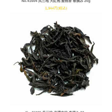
No.41604 呉三地 大紅袍 蜜桃香 春摘み 20g
1,944円(税込)