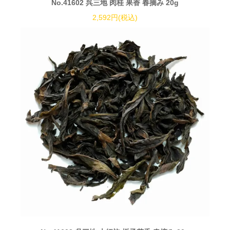
No.41602 呉三地 肉桂 果香 春摘み 20g
2,592円(税込)