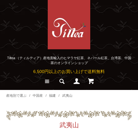
Tiltea （ティルティア）産地直輸入のヒマラヤ紅茶、ネパール紅茶、台湾茶、中国
茶のオンラインショップ
6,500円以上のお買い上げで送料無料
産地別で選ぶ
/
中国産
/
福建
/
武夷山
武夷山