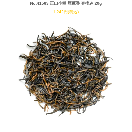
No.41563 正山小種 煙薫香 春摘み 20g
1,242円(税込)