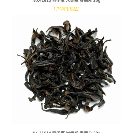
No.41613 燕子窠 水金亀 春摘み 20g
1,782円(税込)