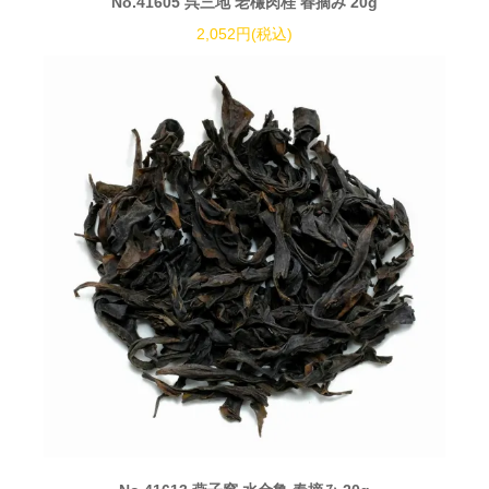
No.41605 呉三地 老欉肉桂 春摘み 20g
2,052円(税込)