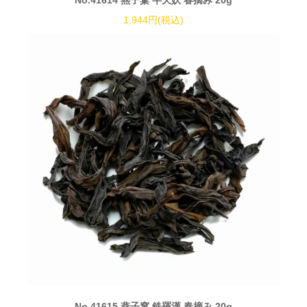
No.41614 燕子窠 半天妖 春摘み 20g
1,944円(税込)
No.41615 燕子窠 鉄羅漢 春摘み 20g