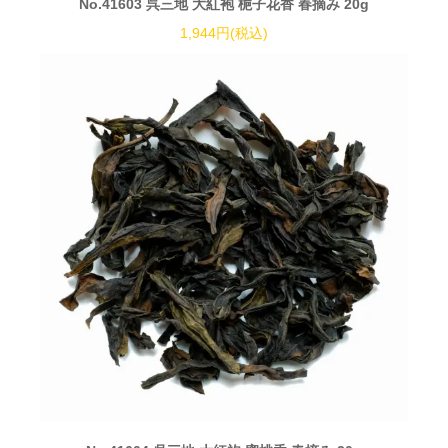
No.41603 呉三地 大紅袍 梔子花香 春摘み 20g
1,944円(税込)