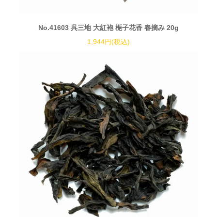
No.41603 呉三地 大紅袍 梔子花香 春摘み 20g
1,944円(税込)