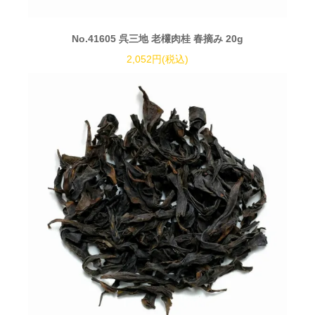
No.41605 呉三地 老欉肉桂 春摘み 20g
2,052円(税込)