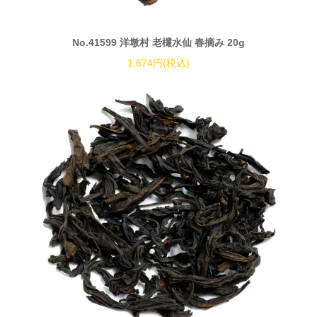
No.41599 洋墩村 老欉水仙 春摘み 20g
1,674円(税込)