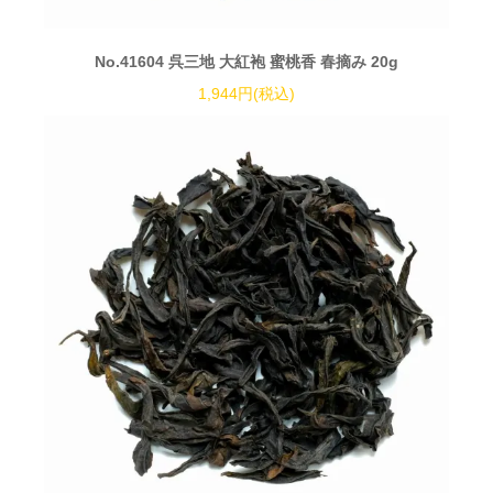
No.41604 呉三地 大紅袍 蜜桃香 春摘み 20g
1,944円(税込)