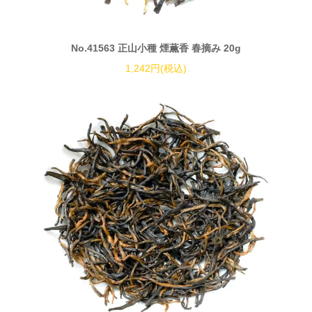
No.41563 正山小種 煙薫香 春摘み 20g
1,242円(税込)