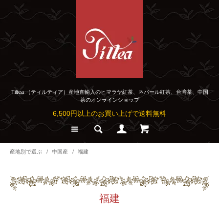
Tiltea （ティルティア）産地直輸入のヒマラヤ紅茶、ネパール紅茶、台湾茶、中国
茶のオンラインショップ
6,500円以上のお買い上げで送料無料
産地別で選ぶ
/
中国産
/
福建
福建