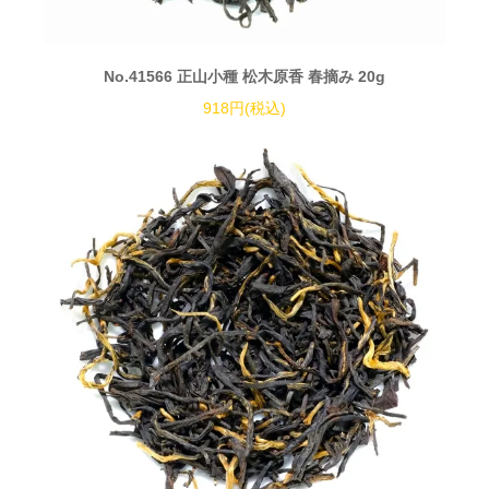
No.41566 正山小種 松木原香 春摘み 20g
918円(税込)