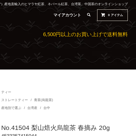
ルティア）産地直輸入のヒマラヤ紅茶、ネパール紅茶、台湾茶、中国茶のオンラインショップ
マイアカウント
0
アイテム
6,500円以上のお買い上げで送料無料
ティー
ストレートティー
/
青茶(烏龍茶)
産地別で選ぶ
/
台湾産
/
台中
No.41504 梨山焙火烏龍茶 春摘み 20g