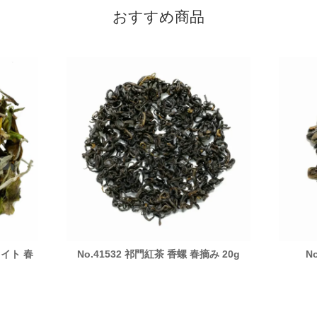
おすすめ商品
ワイト 春
No.41532 祁門紅茶 香螺 春摘み 20g
N