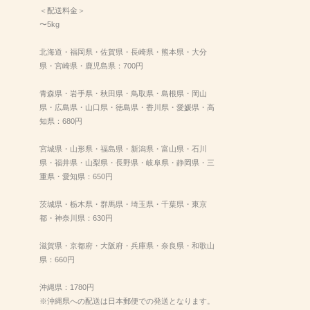
＜配送料金＞
〜5kg
北海道・福岡県・佐賀県・長崎県・熊本県・大分
県・宮崎県・鹿児島県：700円
青森県・岩手県・秋田県・鳥取県・島根県・岡山
県・広島県・山口県・徳島県・香川県・愛媛県・高
知県：680円
宮城県・山形県・福島県・新潟県・富山県・石川
県・福井県・山梨県・長野県・岐阜県・静岡県・三
重県・愛知県：650円
茨城県・栃木県・群馬県・埼玉県・千葉県・東京
都・神奈川県：630円
滋賀県・京都府・大阪府・兵庫県・奈良県・和歌山
県：660円
沖縄県：1780円
※沖縄県への配送は日本郵便での発送となります。