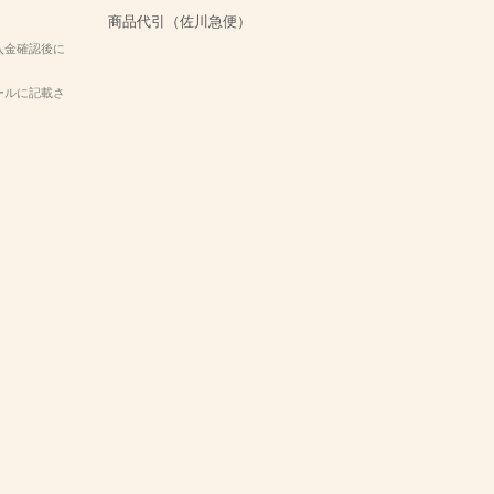
商品代引（佐川急便）
入金確認後に
ールに記載さ