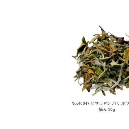
.41537 紅宝石 春摘み 30g
No.40047 ヒマラヤン パリ ホ
摘み 10g