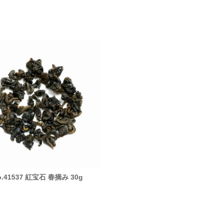
o.41537 紅宝石 春摘み 30g
No.40047 ヒマラヤン パリ 
摘み 10g