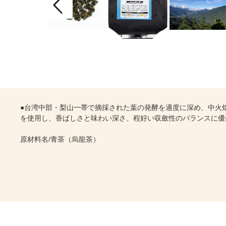
●台湾中部・梨山一帯で摘採された葉の発酵を適度に深め、中火
を使用し、香ばしさと味わい深さ、程好い収斂性のバランスに優
原材料名/青茶（烏龍茶）