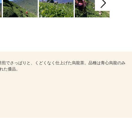
焙煎でさっぱりと、くどくなく仕上げた烏龍茶。品種は青心烏龍のみ
れた優品。