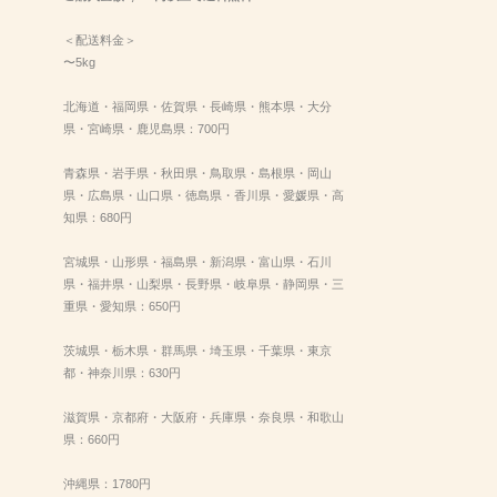
＜配送料金＞
〜5kg
北海道・福岡県・佐賀県・長崎県・熊本県・大分
県・宮崎県・鹿児島県：700円
青森県・岩手県・秋田県・鳥取県・島根県・岡山
県・広島県・山口県・徳島県・香川県・愛媛県・高
知県：680円
宮城県・山形県・福島県・新潟県・富山県・石川
県・福井県・山梨県・長野県・岐阜県・静岡県・三
重県・愛知県：650円
茨城県・栃木県・群馬県・埼玉県・千葉県・東京
都・神奈川県：630円
滋賀県・京都府・大阪府・兵庫県・奈良県・和歌山
県：660円
沖縄県：1780円