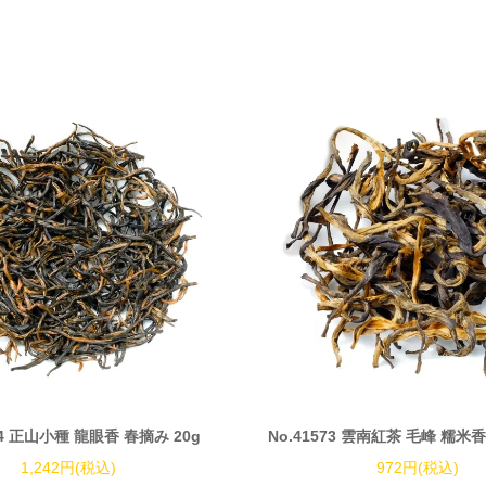
64 正山小種 龍眼香 春摘み 20g
No.41573 雲南紅茶 毛峰 糯米香
1,242円(税込)
972円(税込)