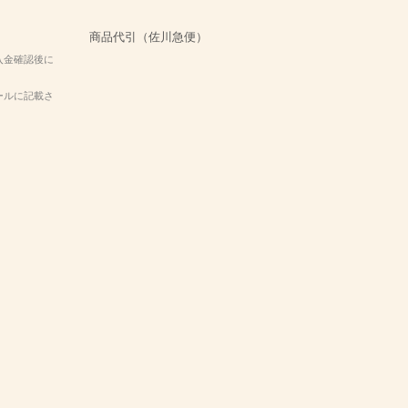
商品代引（佐川急便）
入金確認後に
ールに記載さ