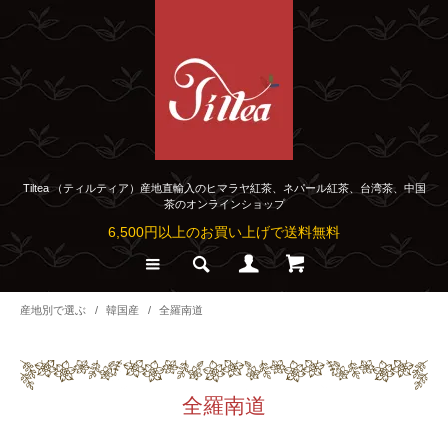
Tiltea （ティルティア）産地直輸入のヒマラヤ紅茶、ネパール紅茶、台湾茶、中国
茶のオンラインショップ
6,500円以上のお買い上げで送料無料
産地別で選ぶ
/
韓国産
/
全羅南道
全羅南道