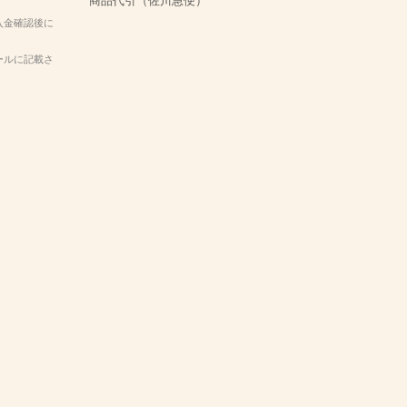
商品代引（佐川急便）
入金確認後に
ールに記載さ