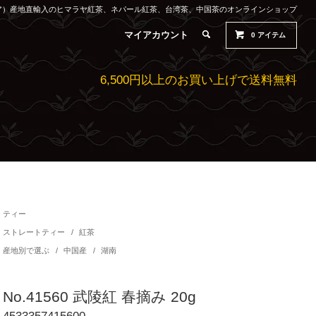
ルティア）産地直輸入のヒマラヤ紅茶、ネパール紅茶、台湾茶、中国茶のオンラインショップ
マイアカウント
0
アイテム
6,500円以上のお買い上げで送料無料
ティー
ストレートティー
/
紅茶
産地別で選ぶ
/
中国産
/
湖南
No.41560 武陵紅 春摘み 20g