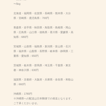
〜5kg
北海道・福岡県・佐賀県・長崎県・熊本県・大分
県・宮崎県・鹿児島県：700円
青森県・岩手県・秋田県・鳥取県・島根県・岡山
県・広島県・山口県・徳島県・香川県・愛媛県・高
知県：680円
宮城県・山形県・福島県・新潟県・富山県・石川
県・福井県・山梨県・長野県・岐阜県・静岡県・三
重県・愛知県：650円
茨城県・栃木県・群馬県・埼玉県・千葉県・東京
都・神奈川県：630円
滋賀県・京都府・大阪府・兵庫県・奈良県・和歌山
県：660円
沖縄県：1780円
※沖縄県への配送は日本郵便での発送となります。
ご了承くださいませ。